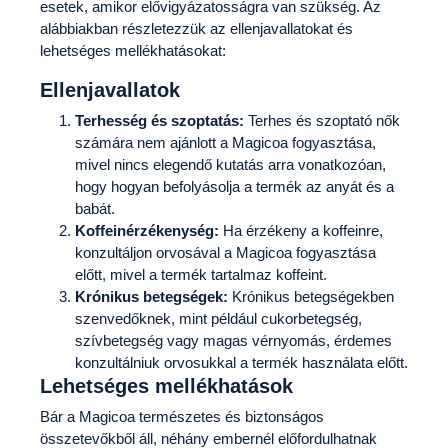
esetek, amikor elővigyázatosságra van szükség. Az
alábbiakban részletezzük az ellenjavallatokat és
lehetséges mellékhatásokat:
Ellenjavallatok
Terhesség és szoptatás:
Terhes és szoptató nők
számára nem ajánlott a Magicoa fogyasztása,
mivel nincs elegendő kutatás arra vonatkozóan,
hogy hogyan befolyásolja a termék az anyát és a
babát.
Koffeinérzékenység:
Ha érzékeny a koffeinre,
konzultáljon orvosával a Magicoa fogyasztása
előtt, mivel a termék tartalmaz koffeint.
Krónikus betegségek:
Krónikus betegségekben
szenvedőknek, mint például cukorbetegség,
szívbetegség vagy magas vérnyomás, érdemes
konzultálniuk orvosukkal a termék használata előtt.
Lehetséges mellékhatások
Bár a Magicoa természetes és biztonságos
összetevőkből áll, néhány embernél előfordulhatnak