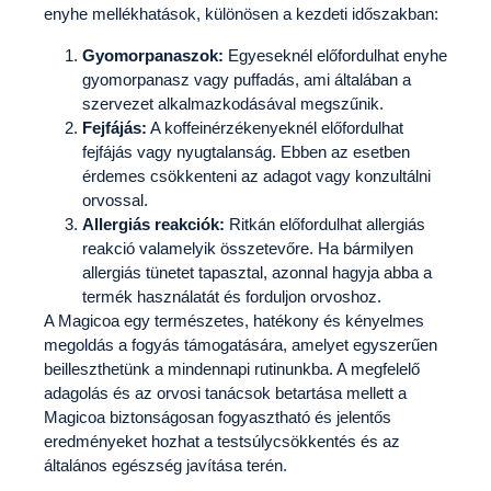
enyhe mellékhatások, különösen a kezdeti időszakban:
Gyomorpanaszok:
Egyeseknél előfordulhat enyhe
gyomorpanasz vagy puffadás, ami általában a
szervezet alkalmazkodásával megszűnik.
Fejfájás:
A koffeinérzékenyeknél előfordulhat
fejfájás vagy nyugtalanság. Ebben az esetben
érdemes csökkenteni az adagot vagy konzultálni
orvossal.
Allergiás reakciók:
Ritkán előfordulhat allergiás
reakció valamelyik összetevőre. Ha bármilyen
allergiás tünetet tapasztal, azonnal hagyja abba a
termék használatát és forduljon orvoshoz.
A Magicoa egy természetes, hatékony és kényelmes
megoldás a fogyás támogatására, amelyet egyszerűen
beilleszthetünk a mindennapi rutinunkba. A megfelelő
adagolás és az orvosi tanácsok betartása mellett a
Magicoa biztonságosan fogyasztható és jelentős
eredményeket hozhat a testsúlycsökkentés és az
általános egészség javítása terén.