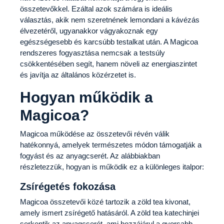
összetevőkkel. Ezáltal azok számára is ideális
választás, akik nem szeretnének lemondani a kávézás
élvezetéről, ugyanakkor vágyakoznak egy
egészségesebb és karcsúbb testalkat után. A Magicoa
rendszeres fogyasztása nemcsak a testsúly
csökkentésében segít, hanem növeli az energiaszintet
és javítja az általános közérzetet is.
Hogyan működik a
Magicoa?
Magicoa működése az összetevői révén válik
hatékonnyá, amelyek természetes módon támogatják a
fogyást és az anyagcserét. Az alábbiakban
részletezzük, hogyan is működik ez a különleges italpor:
Zsírégetés fokozása
Magicoa összetevői közé tartozik a zöld tea kivonat,
amely ismert zsírégető hatásáról. A zöld tea katechinjei
serkentik az anyagcserét, ami hozzájárul a gyorsabb