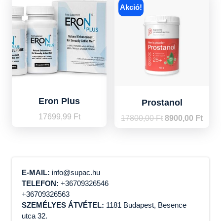
Akció!
Eron Plus
Prostanol
17699,99
Ft
Original
Curre
17800,00
Ft
8900,00
Ft
price
price
was:
is:
17800,00 Ft.
8900,
E-MAIL:
info@supac.hu
TELEFON:
+36709326546
+36709326563
SZEMÉLYES ÁTVÉTEL:
1181 Budapest, Besence
utca 32.