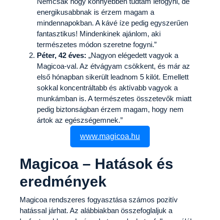
Nemcsak hogy könnyebben tudtam lefogyni, de
energikusabbnak is érzem magam a
mindennapokban. A kávé íze pedig egyszerűen
fantasztikus! Mindenkinek ajánlom, aki
természetes módon szeretne fogyni.”
Péter, 42 éves:
„Nagyon elégedett vagyok a
Magicoa-val. Az étvágyam csökkent, és már az
első hónapban sikerült leadnom 5 kilót. Emellett
sokkal koncentráltabb és aktívabb vagyok a
munkámban is. A természetes összetevők miatt
pedig biztonságban érzem magam, hogy nem
ártok az egészségemnek.”
www.magicoa.hu
Magicoa – Hatások és
eredmények
Magicoa rendszeres fogyasztása számos pozitív
hatással járhat. Az alábbiakban összefoglaljuk a