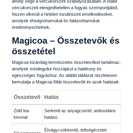
amely segít a vércukorszint szabályozásában. A stabil
vércukorszint elengedhetetlen a fogyás szempontjából,
hiszen elkerüli a hirtelen inzulinszint emelkedéseket,
amelyek éhségrohamokat és falásrohamokat
eredményezhetnek.
Magicoa – Összetevők és
összetétel
Magicoa kizárólag természetes összetevőket tartalmaz,
amelyek mindegyike hozzájárul a hatékony és
egészséges fogyáshoz. Az alábbi táblázat részletesen
bemutatja a Magicoa főbb összetevőit és azok hatásait:
Összetevő
Hatás
Zöld tea
Serkenti az anyagcserét, antioxidáns
kivonat
hatású
Étvágycsökkentő, teltségérzetet