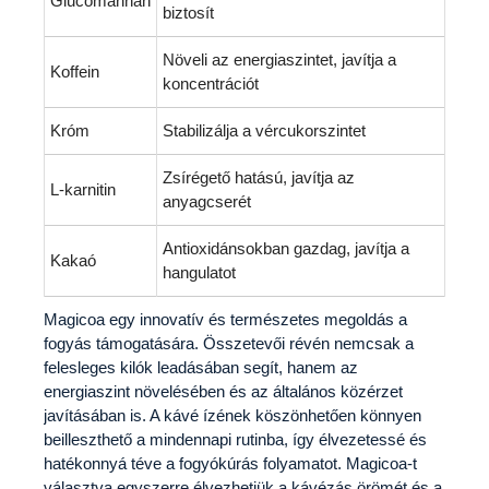
Glucomannan
biztosít
Növeli az energiaszintet, javítja a
Koffein
koncentrációt
Króm
Stabilizálja a vércukorszintet
Zsírégető hatású, javítja az
L-karnitin
anyagcserét
Antioxidánsokban gazdag, javítja a
Kakaó
hangulatot
Magicoa egy innovatív és természetes megoldás a
fogyás támogatására. Összetevői révén nemcsak a
felesleges kilók leadásában segít, hanem az
energiaszint növelésében és az általános közérzet
javításában is. A kávé ízének köszönhetően könnyen
beilleszthető a mindennapi rutinba, így élvezetessé és
hatékonnyá téve a fogyókúrás folyamatot. Magicoa-t
választva egyszerre élvezhetjük a kávézás örömét és a