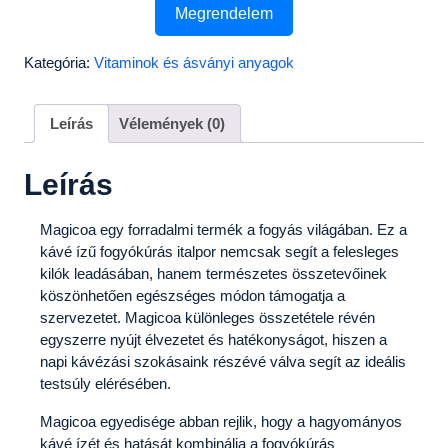
Megrendelem
Kategória:
Vitaminok és ásványi anyagok
Leírás
Vélemények (0)
Leírás
Magicoa egy forradalmi termék a fogyás világában. Ez a
kávé ízű fogyókúrás italpor nemcsak segít a felesleges
kilók leadásában, hanem természetes összetevőinek
köszönhetően egészséges módon támogatja a
szervezetet. Magicoa különleges összetétele révén
egyszerre nyújt élvezetet és hatékonyságot, hiszen a
napi kávézási szokásaink részévé válva segít az ideális
testsúly elérésében.
Magicoa egyedisége abban rejlik, hogy a hagyományos
kávé ízét és hatását kombinálja a fogyókúrás