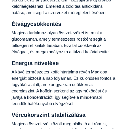
kalóriaégetéshez. Emellett a zöld tea antioxidáns
hatású, ami segít a szervezet méregtelenítésében.
Étvágycsökkentés
Magicoa tartalmaz olyan összetevőket is, mint a
glucomannan, amely természetes rostként segít a
teltségérzet kialakításában. Ezáltal csökkenti az
étvágyat, és megakadályozza a túlzott kalóriabevitelt.
Energia növelése
A kávé természetes koffeintartalma révén Magicoa
energiát biztosít a nap folyamán. Ez különösen fontos a
fogyókúra alatt, amikor gyakran csökken az
energiaszint. A koffein serkenti az agyműködést és
javítja a koncentrációt, így segítve a mindennapi
teendők hatékonyabb elvégzését.
Vércukorszint stabilizálása
Magicoa összetevői között megtalálható a króm is,