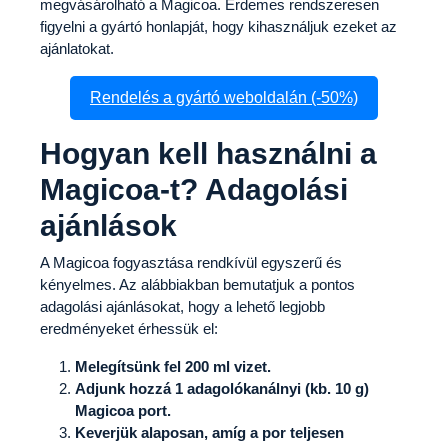
megvásárolható a Magicoa. Érdemes rendszeresen
figyelni a gyártó honlapját, hogy kihasználjuk ezeket az
ajánlatokat.
Rendelés a gyártó weboldalán (-50%)
Hogyan kell használni a
Magicoa-t? Adagolási
ajánlások
A Magicoa fogyasztása rendkívül egyszerű és
kényelmes. Az alábbiakban bemutatjuk a pontos
adagolási ajánlásokat, hogy a lehető legjobb
eredményeket érhessük el:
Melegítsünk fel 200 ml vizet.
Adjunk hozzá 1 adagolókanálnyi (kb. 10 g)
Magicoa port.
Keverjük alaposan, amíg a por teljesen