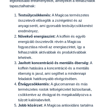
legfontosabb eredményeket, amelyeket a felhasználók
tapasztalhatnak:
Testsúlycsökkenés:
A Magicoa természetes
összetevői elősegítik a zsírégetést és az
anyagcserét, ami gyorsabb testsúlycsökkenést
eredményez.
Növekvő energiaszint:
A koffein és egyéb
energizáló összetevők révén a Magicoa
fogyasztása növeli az energiaszintet, így a
felhasználók aktívabbak és produktívabbak
lehetnek.
Javított koncentráció és mentális éberség:
A
koffein hatására a koncentráció és a mentális
éberség is javul, ami segíthet a mindennapi
feladatok hatékonyabb elvégzésében.
Étvágycsökkentés:
A glucomannan és más
természetes rostok teltségérzetet biztosítanak,
csökkentve az étvágyat és megakadályozva a
túlzott kalóriabevitelt.
Jobb közérzet:
A Magicoa antioxidáns tartalma