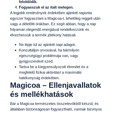
feloldódik.
Fogyasszuk el az italt melegen.
A legjobb eredmények érdekében ajánlott naponta
egyszer fogyasztani a Magicoa-t, lehetőleg reggeli után
vagy a délelőtti órákban. Ez segít abban, hogy a nap
folyamán elegendő energiával rendelkezzünk és
élvezhessük a termék jótékony hatásait.
Ne lépje túl az ajánlott napi adagot.
Konzultáljon orvosával, ha bármilyen
egészségügyi problémája van, vagy
gyógyszereket szed.
Tartsa be a kiegyensúlyozott étrendet és a
megfelelő fizikai aktivitást a maximális
hatékonyság érdekében.
Magicoa – Ellenjavallatok
és mellékhatások
Bár a Magicoa természetes összetevőkből készül, és
általában biztonságosan fogyasztható, vannak bizonyos