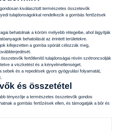
gondosan kiválasztott természetes összetevők
gyedi tulajdonságokkal rendelkezik a gombás fertőzések
agai behatolnak a köröm mélyebb rétegeibe, ahol lágyítják
tóanyagok behatolását az érintett területekre.
gok kifejezetten a gomba spóráit célozzák meg,
vábbterjedését.
 összetevők fertőtlenítő tulajdonságai révén szétroncsolják
etve a viszketést és a kényelmetlenséget.
a sebek és a repedések gyors gyógyulási folyamatát,
.
vők és összetétel
abb tényezője a természetes összetevők gondos
hatnak a gombás fertőzések ellen, és támogatják a bőr és