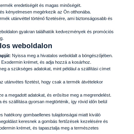
a termék eredetiségét és magas minőségét.
 és kényelmesen megérkezik az Ön otthonába.
rmék utánvéttel történő fizetésére, ami biztonságosabb és
 weboldalon gyakran találhatók kedvezmények és promóciós
g.
alos weboldalon
apját
: Nyissa meg a hivatalos weboldalt a böngészőjében.
 Exodermin krémet, és adja hozzá a kosárhoz.
meg a szükséges adatokat, mint például a szállítási címet
az utánvétes fizetést, hogy csak a termék átvételekor
zze a megadott adatokat, és erősítse meg a megrendelést.
a és szállítása gyorsan megtörténik, így rövid időn belül
 hatékony gombaellenes tulajdonságai miatt kiváló
egoldást keresnek a gombás fertőzések kezelésére és
odermin krémet, és tapasztalja meg a természetes