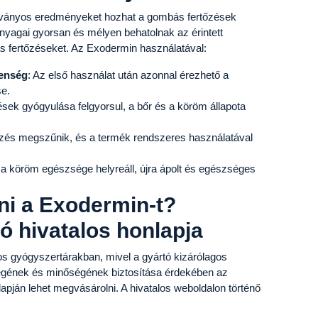
tványos eredményeket hozhat a gombás fertőzések
yagai gyorsan és mélyen behatolnak az érintett
s fertőzéseket. Az Exodermin használatával:
lenség
: Az első használat után azonnal érezhető a
se.
ések gyógyulása felgyorsul, a bőr és a köröm állapota
őzés megszűnik, és a termék rendszeres használatával
s a köröm egészsége helyreáll, újra ápolt és egészséges
ni a Exodermin-t?
ó hivatalos honlapja
gyógyszertárakban, mivel a gyártó kizárólagos
iségének és minőségének biztosítása érdekében az
apján lehet megvásárolni. A hivatalos weboldalon történő