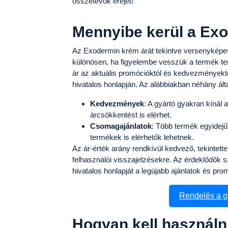
összetevők erejét!
Mennyibe kerül a Ex
Az Exodermin krém árát tekintve versenyképe
különösen, ha figyelembe vesszük a termék t
ár az aktuális promócióktól és kedvezményektő
hivatalos honlapján. Az alábbiakban néhány ál
Kedvezmények
: A gyártó gyakran kíná
árcsökkentést is elérhet.
Csomagajánlatok
: Több termék egyide
termékek is elérhetők lehetnek.
Az ár-érték arány rendkívül kedvező, tekintett
felhasználói visszajelzésekre. Az érdeklődők 
hivatalos honlapját a legújabb ajánlatok és pr
Rendelés a g
Hogyan kell használn