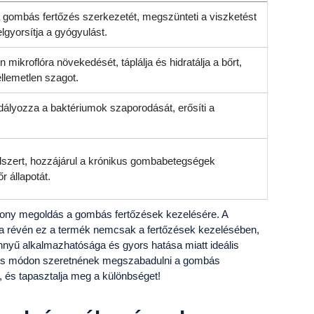
 a gombás fertőzés szerkezetét, megszünteti a viszketést
lgyorsítja a gyógyulást.
ikroflóra növekedését, táplálja és hidratálja a bőrt,
ellemetlen szagot.
ályozza a baktériumok szaporodását, erősíti a
dszert, hozzájárul a krónikus gombabetegségek
r állapotát.
ony megoldás a gombás fertőzések kezelésére. A
ja révén ez a termék nemcsak a fertőzések kezelésében,
nnyű alkalmazhatósága és gyors hatása miatt ideális
tes módon szeretnének megszabadulni a gombás
, és tapasztalja meg a különbséget!