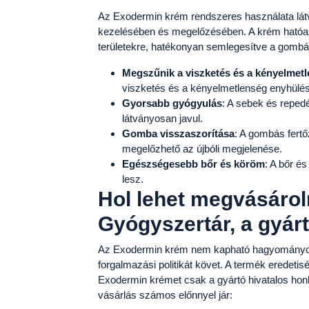
Az Exodermin krém rendszeres használata lá
kezelésében és megelőzésében. A krém hatóan
területekre, hatékonyan semlegesítve a gombá
Megszűnik a viszketés és a kényelmet
viszketés és a kényelmetlenség enyhülé
Gyorsabb gyógyulás
: A sebek és reped
látványosan javul.
Gomba visszaszorítása
: A gombás fert
megelőzhető az újbóli megjelenése.
Egészségesebb bőr és köröm
: A bőr é
lesz.
Hol lehet megvásárol
Gyógyszertár, a gyárt
Az Exodermin krém nem kapható hagyományos 
forgalmazási politikát követ. A termék eredet
Exodermin krémet csak a gyártó hivatalos honl
vásárlás számos előnnyel jár: