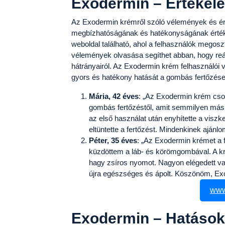
Exodermin – Értékel
Az Exodermin krémről szóló vélemények és ért
megbízhatóságának és hatékonyságának érték
weboldal található, ahol a felhasználók megosz
vélemények olvasása segíthet abban, hogy reál
hátrányairól. Az Exodermin krém felhasználói v
gyors és hatékony hatását a gombás fertőzés
Mária, 42 éves
: „Az Exodermin krém cso
gombás fertőzéstől, amit semmilyen má
az első használat után enyhítette a viszke
eltüntette a fertőzést. Mindenkinek ajánlo
Péter, 35 éves
: „Az Exodermin krémet a f
küzdöttem a láb- és körömgombával. A k
hagy zsíros nyomot. Nagyon elégedett va
újra egészséges és ápolt. Köszönöm, Ex
www
Exodermin – Hatáso