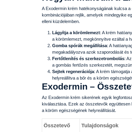
A Exodermin krém hatékonyságának kulcsa a 
kombinációjában rejlik, amelyek mindegyike e
elleni küzdelemben.
Lágyítja a körömlemezt
: A krém hatóany
a körömlemezt, megkönnyítve ezáltal a ha
Gomba spórák megállítása
: A hatóanya
megakadályozva azok szaporodását és to
Fertőtlenítés és szerkezetrombolás
: Az
a gombás fertőzés szerkezetét, megszünt
Sejtek regenerációja
: A krém támogatja 
helyreállítva a bőr és a köröm egészségét
Exodermin – Összete
Az Exodermin krém sikerének egyik legfontos
kiválasztása. Ezek az összetevők együttesen 
a köröm egészségének helyreállítását.
Összetevő
Tulajdonságok