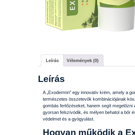
Leírás
Vélemények (0)
Leírás
A „Exodermin” egy innovatív krém, amely a gom
természetes összetevők kombinációjának kös
gombás fertőzéseket, hanem segít megelőzni a
gyorsan felszívódik, és mélyen behatol a bőr és
védelmet és a gyógyulást.
Hogyan működik a E