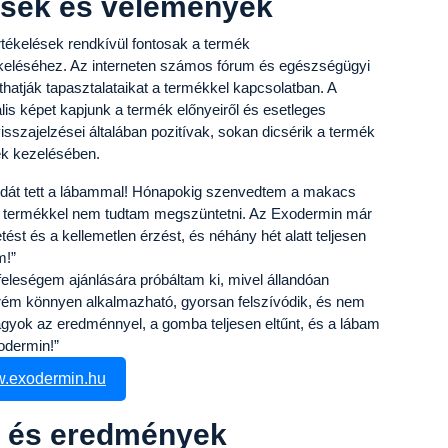
ések és vélemények
ékelések rendkívül fontosak a termék
eléséhez. Az interneten számos fórum és egészségügyi
thatják tapasztalataikat a termékkel kapcsolatban. A
is képet kapjunk a termék előnyeiről és esetleges
isszajelzései általában pozitívak, sokan dicsérik a termék
ek kezelésében.
dát tett a lábammal! Hónapokig szenvedtem a makacs
s termékkel nem tudtam megszüntetni. Az Exodermin már
tést és a kellemetlen érzést, és néhány hét alatt teljesen
m!”
eleségem ajánlására próbáltam ki, mivel állandóan
rém könnyen alkalmazható, gyorsan felszívódik, és nem
gyok az eredménnyel, a gomba teljesen eltűnt, és a lábam
odermin!”
.exodermin.hu
k és eredmények