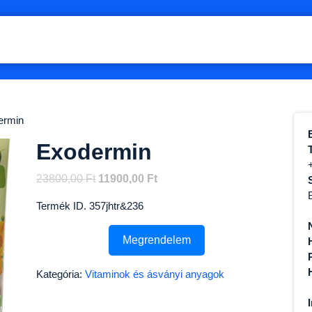
ermin
Exodermin
Original
Current
23800,00
Ft
11900,00
Ft
price
price
Termék ID. 357jhtr&236
was:
is:
23800,00 Ft.
11900,00 Ft.
Megrendelem
Kategória:
Vitaminok és ásványi anyagok