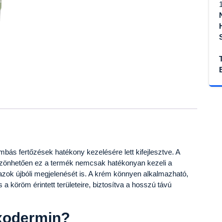
bás fertőzések hatékony kezelésére lett kifejlesztve. A
zönhetően ez a termék nemcsak hatékonyan kezeli a
zok újbóli megjelenését is. A krém könnyen alkalmazható,
 a köröm érintett területeire, biztosítva a hosszú távú
xodermin?