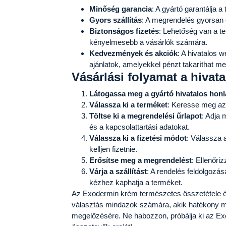
Minőség garancia
: A gyártó garantálja 
Gyors szállítás
: A megrendelés gyorsan
Biztonságos fizetés
: Lehetőség van a te
kényelmesebb a vásárlók számára.
Kedvezmények és akciók
: A hivatalos
ajánlatok, amelyekkel pénzt takaríthat me
Vásárlási folyamat a hivat
Látogassa meg a gyártó hivatalos honl
Válassza ki a terméket
: Keresse meg az
Töltse ki a megrendelési űrlapot
: Adja 
és a kapcsolattartási adatokat.
Válassza ki a fizetési módot
: Válassza 
kelljen fizetnie.
Erősítse meg a megrendelést
: Ellenőri
Várja a szállítást
: A rendelés feldolgozás
kézhez kaphatja a terméket.
Az Exodermin krém természetes összetétele és
választás mindazok számára, akik hatékony m
megelőzésére. Ne habozzon, próbálja ki az Ex