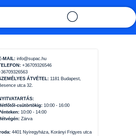
E-MAIL:
info@supac.hu
TELEFON:
+36709326546
+36709326563
SZEMÉLYES ÁTVÉTEL:
1181 Budapest,
Besence utca 32.
NYITVATARTÁS:
Hétfőtől-csütörtökig:
10:00 - 16:00
Pénteken:
10:00 - 14:00
Hétvégén:
Zárva
Iroda:
4401 Nyíregyháza, Korányi Frigyes utca