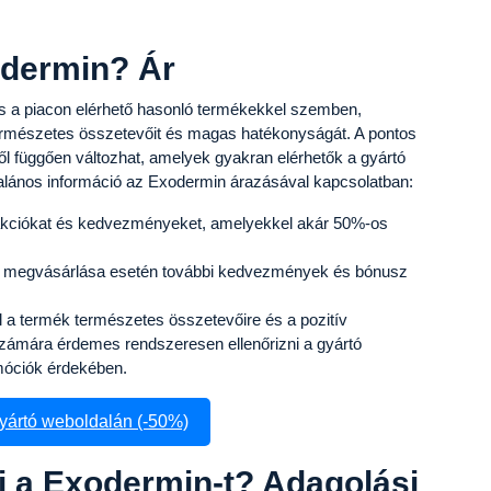
odermin? Ár
s a piacon elérhető hasonló termékekkel szemben,
ermészetes összetevőit és magas hatékonyságát. A pontos
l függően változhat, amelyek gyakran elérhetők a gyártó
talános információ az Exodermin árazásával kapcsolatban:
l akciókat és kedvezményeket, amelyekkel akár 50%-os
jű megvásárlása esetén további kedvezmények és bónusz
el a termék természetes összetevőire és a pozitív
számára érdemes rendszeresen ellenőrizni a gyártó
omóciók érdekében.
yártó weboldalán (-50%)
i a Exodermin-t? Adagolási