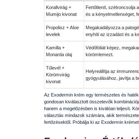
Korallvirág +
Fertőtlenít, szétroncsolja
Mumijo kivonat
és a kényelmetlenséget, fe
Propolisz + Aloe
Megakadályozza a patogén m
levelek
enyhíti az izzadást és a k
Kamilla +
Védőfóliát képez, megakad
Monarda olaj
körömlemezt.
Tűlevél +
Helyreállítja az immunren
Körömvirág
gyógyulásához, javítja a bő
kivonat
Az Exodermin krém egy természetes és haték
gondosan kiválasztott összetevők kombináció
hanem a megelőzésben is kiválóan teljesít. Kö
választás mindazok számára, akik természe
fertőzésektől. Próbálja ki az Exodermin krémet