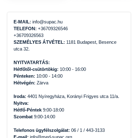
22800,00 Ft.
11400
E-MAIL:
info@supac.hu
TELEFON:
+36709326546
+36709326563
SZEMÉLYES ÁTVÉTEL:
1181 Budapest, Besence
utca 32.
NYITVATARTÁS:
Hétfőtől-csütörtökig:
10:00 - 16:00
Pénteken:
10:00 - 14:00
Hétvégén:
Zárva
Iroda:
4401 Nyíregyháza, Korányi Frigyes utca 11/a.
Nyitva:
Hétfő-Péntek
9:00-18:00
Szombat
9:00-14:00
Telefonos ügyfélszolgálat:
06 / 1 / 443-3133
E-mail:
info@med-supac.org