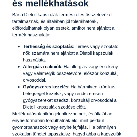
és mellékhatások
Bár a Dietoll kapszulák természetes összetevőket
tartalmaznak, és általában jól tolerálhatóak,
előfordulhatnak olyan esetek, amikor nem ajánlott a
termék használata:
Terhesség és szoptatás
: Terhes vagy szoptató
nők számára nem ajánlott a Dietoll kapszulák
használata.
Allergiás reakciók
: Ha allergiás vagy érzékeny
vagy valamelyik összetevőre, először konzultálj
orvosoddal.
Gyógyszeres kezelés
: Ha bármilyen krónikus
betegséget kezelsz, vagy rendszeresen
gyógyszereket szedsz, konzultálj orvosoddal a
Dietoll kapszulák szedése előtt.
Mellékhatások ritkán jelentkezhetnek, és általában
enyhe formában fordulhatnak elő, mint például
gyomorpanaszok vagy enyhe fejfájás. Ha bármilyen
szokatlan tünetet tapasztalsz, hagyd abba a kapszulák