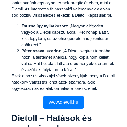
fontosságúak egy olyan termék megítélésében, mint a
Dietoll. Az internetes felhasználói vélemények alapján
sok pozitív visszajelzés érkezik a Dietoll kapszulákról.
Zsuzsa így nyilatkozott:
„Nagyon elégedett
vagyok a Dietoll kapszulákkal! Két hónap alatt 5
kilót fogytam, és az éhségérzetem is jelentősen
csökkent.”
Péter szavai szerint:
„A Dietoll segített formába
hozni a testemet anélkül, hogy koplalnom kellett
volna. Hat hét alatt látható eredményeket értem el,
és azóta is folytatom a kúrát.”
Ezek a pozitív visszajelzések bizonyítják, hogy a Dietoll
hatékony választás lehet azok számára, akik
fogyókúráznak és alakformálásra törekszenek.
www.dietoll.hu
Dietoll – Hatások és