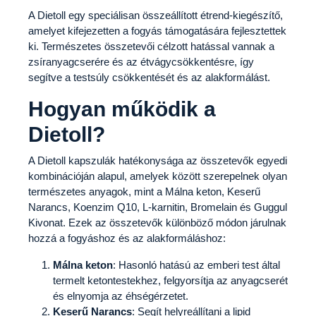
A Dietoll egy speciálisan összeállított étrend-kiegészítő,
amelyet kifejezetten a fogyás támogatására fejlesztettek
ki. Természetes összetevői célzott hatással vannak a
zsíranyagcserére és az étvágycsökkentésre, így
segítve a testsúly csökkentését és az alakformálást.
Hogyan működik a
Dietoll?
A Dietoll kapszulák hatékonysága az összetevők egyedi
kombinációján alapul, amelyek között szerepelnek olyan
természetes anyagok, mint a Málna keton, Keserű
Narancs, Koenzim Q10, L-karnitin, Bromelain és Guggul
Kivonat. Ezek az összetevők különböző módon járulnak
hozzá a fogyáshoz és az alakformáláshoz:
Málna keton
: Hasonló hatású az emberi test által
termelt ketontestekhez, felgyorsítja az anyagcserét
és elnyomja az éhségérzetet.
Keserű Narancs
: Segít helyreállítani a lipid