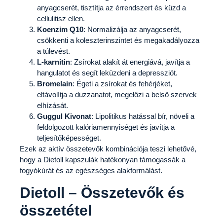
anyagcserét, tisztítja az érrendszert és küzd a
cellulitisz ellen.
Koenzim Q10
: Normalizálja az anyagcserét,
csökkenti a koleszterinszintet és megakadályozza
a túlevést.
L-karnitin
: Zsírokat alakít át energiává, javítja a
hangulatot és segít leküzdeni a depressziót.
Bromelain
: Égeti a zsírokat és fehérjéket,
eltávolítja a duzzanatot, megelőzi a belső szervek
elhízását.
Guggul Kivonat
: Lipolitikus hatással bír, növeli a
feldolgozott kalóriamennyiséget és javítja a
teljesítőképességet.
Ezek az aktív összetevők kombinációja teszi lehetővé,
hogy a Dietoll kapszulák hatékonyan támogassák a
fogyókúrát és az egészséges alakformálást.
Dietoll – Összetevők és
összetétel