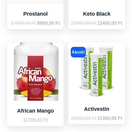
Prostanol
Keto Black
Original
Current
Original
Curr
17800,00
Ft
8900,00
Ft
22800,00
Ft
11400,00
Ft
price
price
price
price
was:
is:
was:
is:
17800,00 Ft.
8900,00 Ft.
22800,00 Ft.
11400
Akció!
Activestin
African Mango
Original
Curr
22800,00
Ft
11400,00
Ft
11709,81
Ft
price
price
was:
is: