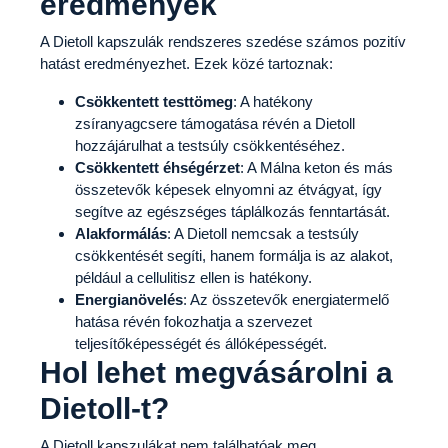
eredmények
A Dietoll kapszulák rendszeres szedése számos pozitív
hatást eredményezhet. Ezek közé tartoznak:
Csökkentett testtömeg
: A hatékony
zsíranyagcsere támogatása révén a Dietoll
hozzájárulhat a testsúly csökkentéséhez.
Csökkentett éhségérzet
: A Málna keton és más
összetevők képesek elnyomni az étvágyat, így
segítve az egészséges táplálkozás fenntartását.
Alakformálás
: A Dietoll nemcsak a testsúly
csökkentését segíti, hanem formálja is az alakot,
például a cellulitisz ellen is hatékony.
Energianövelés
: Az összetevők energiatermelő
hatása révén fokozhatja a szervezet
teljesítőképességét és állóképességét.
Hol lehet megvásárolni a
Dietoll-t?
A Dietoll kapszulákat nem találhatóak meg