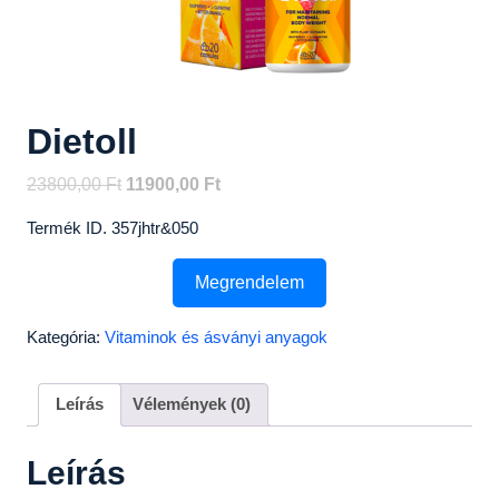
Dietoll
Original
Current
23800,00
Ft
11900,00
Ft
price
price
Termék ID. 357jhtr&050
was:
is:
23800,00 Ft.
11900,00 Ft.
Megrendelem
Kategória:
Vitaminok és ásványi anyagok
Leírás
Vélemények (0)
Leírás